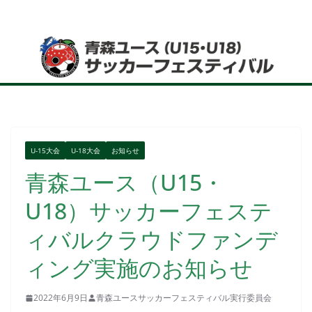
コ
ン
テ
ン
ツ
へ
ス
キ
U-15大会
U-18大会
お知らせ
ッ
青森ユース（U15・
プ
U18）サッカーフェステ
ィバルクラウドファンデ
ィング実施のお知らせ
2022年6月9日
青森ユースサッカーフェスティバル実行委員会