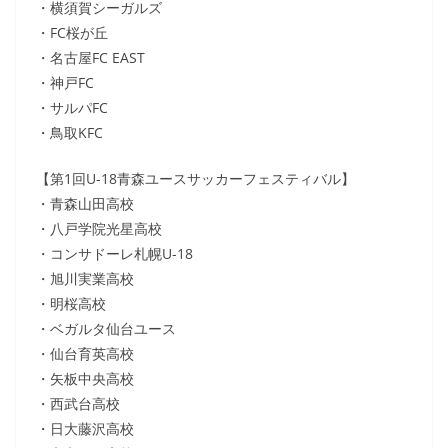
・横須賀シーガルズ
・FC桜が丘
・名古屋FC EAST
・神戸FC
・サルパFC
・鳥取KFC
【第1回U-18青森ユースサッカーフェスティバル】
・青森山田高校
・八戸学院光星高校
・コンサドーレ札幌U-18
・旭川実業高校
・明桜高校
・ベガルタ仙台ユース
・仙台育英高校
・矢板中央高校
・西武台高校
・日大藤沢高校