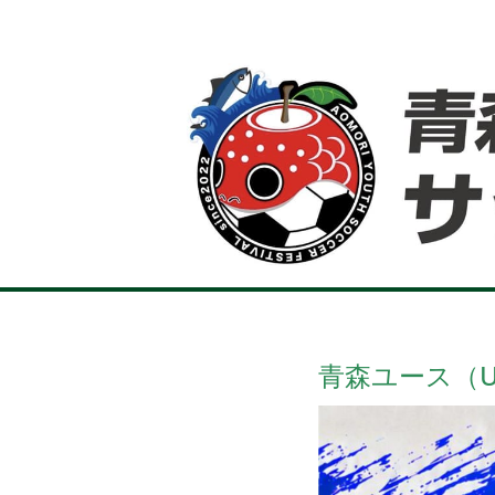
コ
ン
テ
ン
ツ
へ
ス
キ
ッ
プ
青森ユース（U