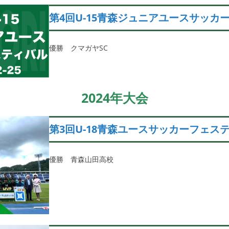
第4回U-15青森ジュニアユースサッカ
優勝 クマガヤSC
2024年大会
第3回U-18青森ユースサッカーフェス
優勝 青森山田高校