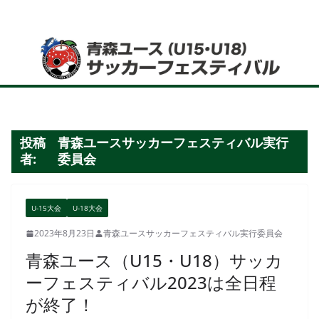
コ
ン
テ
ン
ツ
へ
ス
投稿
青森ユースサッカーフェスティバル実行
キ
者:
委員会
ッ
プ
U-15大会
U-18大会
2023年8月23日
青森ユースサッカーフェスティバル実行委員会
青森ユース（U15・U18）サッカ
ーフェスティバル2023は全日程
が終了！