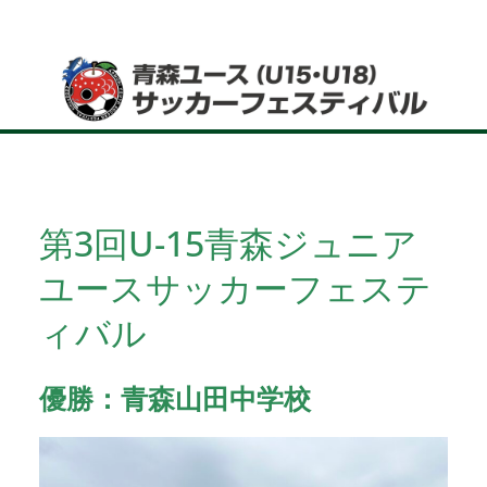
コ
ン
テ
ン
ツ
へ
ス
キ
第3回U-15青森ジュニア
ッ
ユースサッカーフェステ
プ
ィバル
優勝：青森山田中学校